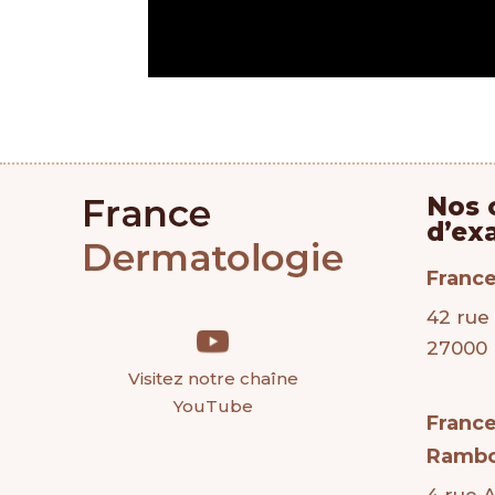
Nos 
d’ex
Franc
42 rue
27000 
Visitez notre chaîne
YouTube
Franc
Rambo
4 rue 