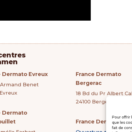
centres
Nos centres
amen
d’examen
e Dermato Evreux
France Dermato
Bergerac
 Armand Benet
Evreux
18 Bd du Pr Albert C
24100 Bergerac
e Dermato
Pour offrir
uillet
France Dermato Ni
que les coo
fait de con
Amélia Earhart
Ouverture prochaine