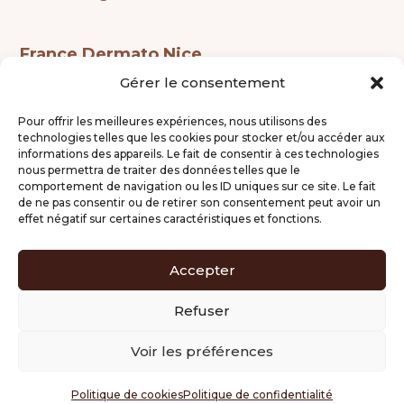
France Dermato Nice
Gérer le consentement
Ouverture prochaine
Pour offrir les meilleures expériences, nous utilisons des
technologies telles que les cookies pour stocker et/ou accéder aux
informations des appareils. Le fait de consentir à ces technologies
nous permettra de traiter des données telles que le
comportement de navigation ou les ID uniques sur ce site. Le fait
Mentions légales
de ne pas consentir ou de retirer son consentement peut avoir un
effet négatif sur certaines caractéristiques et fonctions.
Gestion des cookies
Politique de confidentialité
Accepter
Refuser
©2026-France Dermato Imageries –
Voir les préférences
Tous droits réservés – Réalisation
Logicsanté
Politique de cookies
Politique de confidentialité